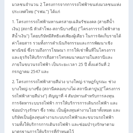
มวลชนจำนวน 2 โครงการจากการรถไฟฟ้าขนส่งมวลชนแห่ง
ประเทศไทย (“รฟม.”) ได้แก่
1. โครงการรถไฟฟ้ามหานครสายเฉลิมรัชมงคล (สายสีนํ้า
เงิน) (สถานี หัวลำโพง-สถานีบางซื่อ) (“โครงการรถไฟฟ้าสาย
สีนํ้าเงิน”) โดยบริษัทมีสิทธิแต่เพียงผู้เดียว ในการจัดเก็บรายได้
ค่าโดยสาร รวมทั้งการดำเนินกิจกรรมและการพัฒนาเชิง
พาณิชย์ ซึ่งรวมถึงการโฆษณา การให้เช่าพื้นที่ในโครงการ
และธุรกิจให้บริการสื่อสารโทรคมนาคมภายในสถานีและ
ภายในขบวนรถไฟฟ้า เป็นระยะเวลา 25 ปี ตั้งแต่วันที่ 2
กรกฎาคม 2547 และ
2. โครงการรถไฟฟ้าสายสีม่วง บางใหญ่-ราษฎร์บูรณะ ช่วง
บางใหญ่-บางซื่อ (สถานีคลองบางไผ่-สถานีเตาปูน)(“โครงการ
รถไฟฟ้าสายสีม่วง”) สัญญาที่ 4 สัมปทานสำหรับการลงทุน
การจัดหาระบบรถไฟฟ้า การให้บริการการเดินรถไฟฟ้า และ
ซ่อมบำรุงรักษา ซึ่ง รฟม. เป็นผู้ลงทุนค่างานโยธาทั้งหมด และ
บริษัทเป็นผู้ลงทุนค่างานระบบรถไฟฟ้าและขบวนรถไฟฟ้า
รวมทั้งให้บริการการเดินรถไฟฟ้า และซ่อมบำรุงรักษาตาม
มาตรฐานการให้บริการที่กำหนดไว้