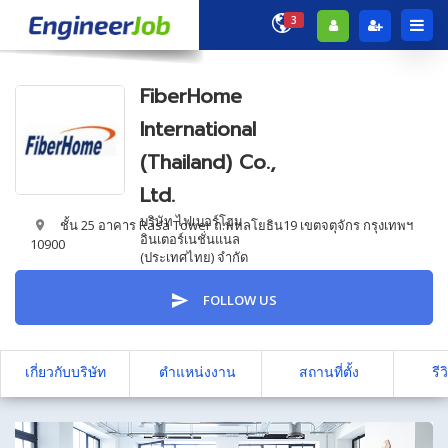
3
FiberHome
International
(Thailand) Co.,
Ltd.
บริษัท ไฟเบอร์โฮม
ชั้น 25 อาคาร Rasa Tower ถ.พหลโยธิน19 เขตจตุจักร กรุงเทพฯ
อินเตอร์เนชั่นแนล
10900
(ประเทศไทย) จำกัด
FOLLOW US
เกี่ยวกับบริษัท
ตำแหน่งงาน
สถานที่ตั้ง
รีว