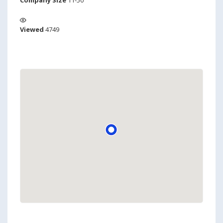
Company Size
11-50
Viewed
4749