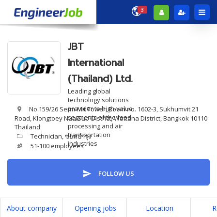
3
JBT
International
(Thailand) Ltd.
Leading global
technology solutions
provider to high-value
No.159/26 Serm-Mit Tower, Room no. 1602-3, Sukhumvit 21
segments of the food
Road, Klongtoey Nua Sub-District, Wattana District, Bangkok 10110
processing and air
Thailand
transportation
Technician
,
ซ่อมบำรุง
industries
51-100 employees
FOLLOW US
About company
Opening jobs
Location
R