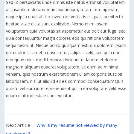
Sed ut perspiciatis unde omnis iste natus error sit voluptatem
accusantium doloremque laudantium, totam rem aperiam,
eaque ipsa quae ab illo inventore veritatis et quasi architecto
beatae vitae dicta sunt explicabo. Nemo enim ipsam
voluptatem quia voluptas sit aspernatur aut odit aut fugit, sed
quia consequuntur magni dolores eos qui ratione voluptatem
sequi nesciunt. Neque porro quisquam est, qui dolorem ipsum
quia dolor sit amet, consectetur, adipisci velit, sed quia non
numquam eius modi tempora incidunt ut labore et dolore
magnam aliquam quaerat voluptatem. Ut enim ad minima
veniam, quis nostrum exercitationem ullam corporis suscipit
laboriosam, nisi ut aliquid ex ea commodi consequatur? Quis
autem vel eum iure reprehenderit qui in ea voluptate velit esse
quam nihil molestiae consequatur.
Next Article :
Why is my resume not viewed by many
employers?