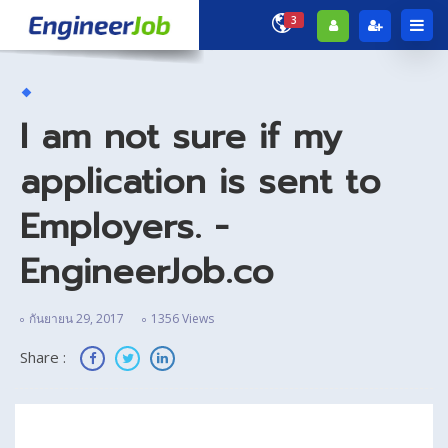
3
I am not sure if my
application is sent to
Employers. -
EngineerJob.co
กันยายน 29, 2017
1356 Views
Share :