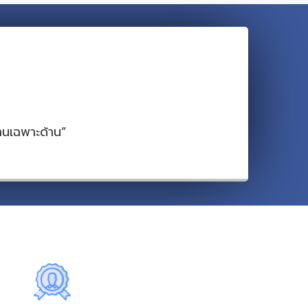
านเฉพาะด้าน”