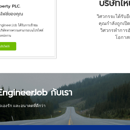
บริษัทไ
วิศวกรจะได้รับ
คุณกำลังถูกเป
วิศวกรทำการอั
โอกาสเ
 EngineerJob กับเรา
ัวเองรัก และอนาคตที่ดีกว่า