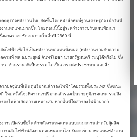
รกิจพลังงานไทย จัดขึ้นโดยหนังสือพิมพ์ฐานเศรษฐกิจ เมื่อวันที่
ังงานทดแทนมากขึ้น โดยตอนนี้นี้อยู่ระหว่างการปรับแผนพัฒนา
่งคาดว่าจะชัดเจนภายในสิ้นปี 2560 นี้
ิตไฟฟ้าเพื่อใช้เป็นพลังงานทดแทนทั้งหมด (พลังงานรวมกับความ
ที่ พล.อ.ประยุทธ์ จันทร์โอชา นายกรัฐมนตรี ระบุได้หรือไม่ ซึ่ง
งงาน ด้านราคาที่เป็นธรรม ไม่เป็นภาระต่อประชาชน และสิ่ง
ปัจจุบันที่เน้นดูปริมาณสำรองไฟฟ้าโดยรวมทั้งประเทศ ซึ่งขณะ
DP ใหม่ครั้งนี้จะพิจารณาปริมาณสำรองเป็นรายภูมิภาคแทน รวมถึง
้สำรองไฟฟ้าเกิดความเหมาะสม หากพื้นที่ใดสำรองไฟฟ้ามากก็
่องการเปิดรับซื้อไฟฟ้าพลังงานทดแทนแบบผสมผสานสำหรับผู้ผลิต
ี้วัดว่าการผลิตไฟฟ้าพลังงานทดแทนแบบไฮบริดจะเข้ามาทดแทนพลังงาน