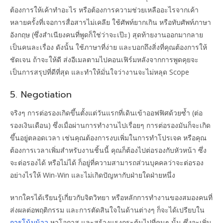
ต้องการให้เค้าทำอะไร หรือต้องการความช่วยเหลืออะไรจากเค้า
หลายครั้งที่เจอการสื่อสารไม่เคลีย ใช้ศัพท์ยากเกิน หรือทับศัพท์ภาษา
อังกฤษ (ซึ่งสำเนียงคนที่พูดก็ใช่ว่าจะเป๊ะ) สุดท้ายงานออกมากลาย
เป็นคนละเรื่อง ดังนั้น ใช้ภาษาที่ง่าย และบอกถึงสิ่งที่คุณต้องการให้
ชัดเจน ถ้าจะให้ดี ส่งอีเมลตามไปคอนเฟิร์มหลังจากการพูดคุยจะ
เป็นการสรุปที่ดีที่สุด และทำให้มั่นใจว่างานจะไม่หลุด Scope
5. Negotiation
จริงๆ การต่อรองเกิดขึ้นตั้งแต่วันแรกที่เดินเข้าออฟฟิศด้วยซ้ำ (ต่อ
รองเงินเดือน) ซึ่งเมื่อผ่านการทำงานไปเรื่อยๆ การต่อรองมันก็จะเกิด
ขึ้นอยู่ตลอดเวลา เช่นคุณต้องการงบเพิ่มในการทำโปรเจค หรือคุณ
ต้องการเวลาเพิ่มสำหรับงานชิ้นนี้ คุณก็ต้องไปต่อรองกับหัวหน้า ซึ่ง
จะต่อรองได้ หรือไม่ได้ ก็อยู่ที่ความสามารถส่วนบุคคลว่าจะต่อรอง
อย่างไรให้ Win-Win และไม่เกิดปัญหากับฝ่ายใดฝ่ายหนึ่ง
หากใครได้เรียนรู้เกี่ยวกับจิตวิทยา หรือหลักการทำงานของสมองคนที่
ส่งผลต่อพฤติกรรม และการตัดสินใจในด้านต่างๆ ก็จะได้เปรียบใน
การโน้มน้าว
หาโอกาส และสร้างแรงกระตุ้นไปที่คนๆ นั้น ซึ่งจะเพิ่ม